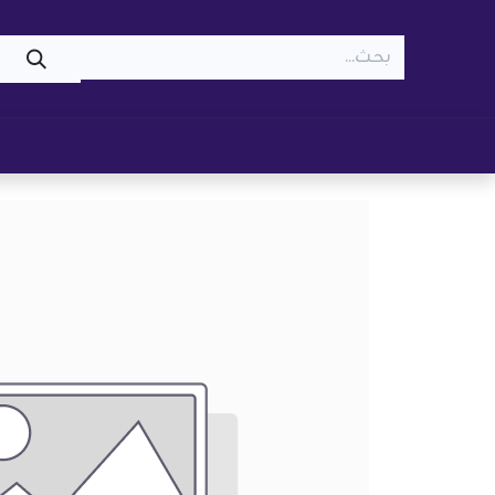
WOOF
MEOW
تسوّق ​
قطط
كلاب
z