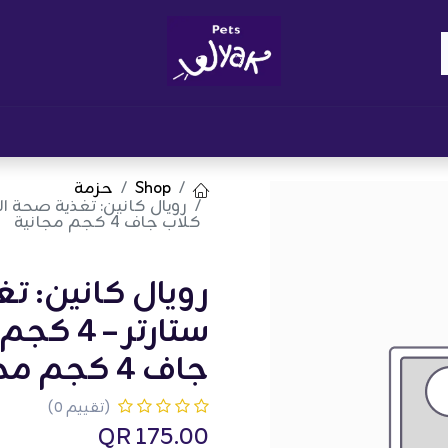
Brand
المدونات
احصل على مكافآت
نوا
Shop
حزمة
كلاب جاف 4 كجم مجانية
رويال كانين: 
ستارتر 
جاف 4 كجم مجانية
(تقييم 0)
QR
175.00