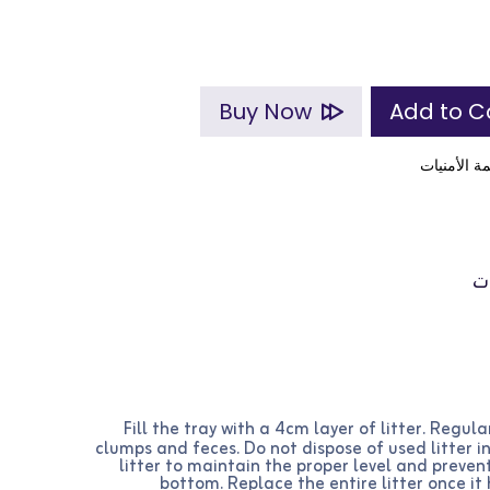
Buy Now
ة الأمنيات
ت
Fill the tray with a 4cm layer of litter. Regul
clumps and feces. Do not dispose of used litter in
litter to maintain the proper level and preven
bottom. Replace the entire litter once i