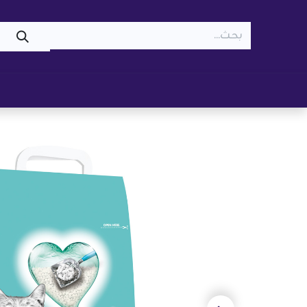
WOOF
MEOW
تسوّق ​
قطط
كلاب
z