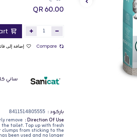
QR
60.00
Add to Cart
Compare
إضافة إلى قائم
ساني كا
باركود :
8411514805555
arly remove
Direction Of Use :
 the toilet. Top up with fresh
t clumps from sticking to the
t has been used and no longer