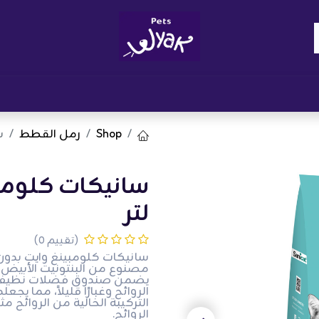
Brand
المدونات
احصل على مكافآت
نوا
Shop
رمل القطط
س
لتر
(تقييم 0)
سانيكات كلومبينغ وايت بدون
مصنوع من البنتونيت الأبيض،
الروائح وغبارًا قليلاً، مما 
التركيبة الخالية من الروائح مث
الروائح.