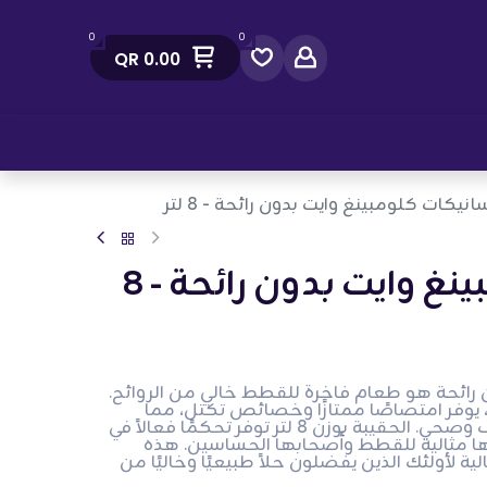
0
0
QR
0.00
صل معنا
انيكات كلومبينغ وايت بدون رائحة - 8 لتر
سانيكات كلومبينغ وايت بدون رائحة - 8
 رائحة هو طعام فاخرة للقطط خالي من الروائح.
 يوفر امتصاصًا ممتازًا وخصائص تكتل، مما
يضمن صندوق فضلات نظيف وصحي. الحقيبة بوزن 8 لتر توفر تحكمًا فعالاً في
يجعلها مثالية للقطط وأصحابها الحساسين. هذه
الية لأولئك الذين يفضلون حلاً طبيعيًا وخاليًا من