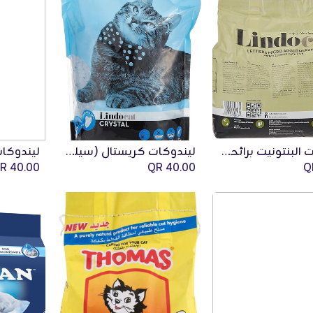
ليندوكات البنتونيت برائحة الصنوبر والعشب - 5 لتر
ليندوكات كريستال (سيليكا جل) - 5 لتر
Add to Cart
QR
40.00
QR
40.00