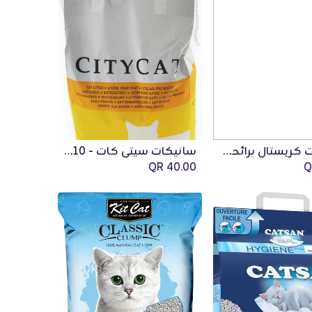
ليندوكات كريستال برائحة اللافندر (سيليكا جل) - 5 لتر
سانيكات سيتي كات - 10 كجم
QR
40.00