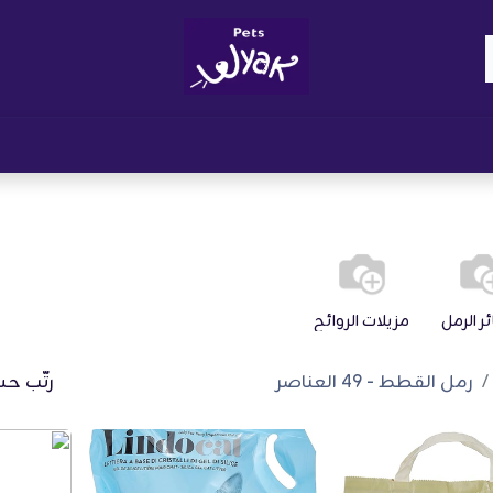
Brand
المدونات
احصل على مكافآت
نوا
 الرمل
مزيلات الروائح
رمل القطط
- 49 العناصر
رتّب حس