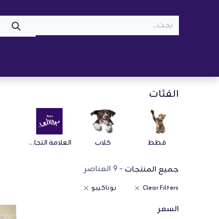
WOOF
MEOW
تسوّق ​
قطط
كلاب
z
الفئات
قطط
كلاب
العلامة التجارية
- 9 العناصر
جميع المنتجات
Clear Filters
بوناكيبو
السعر