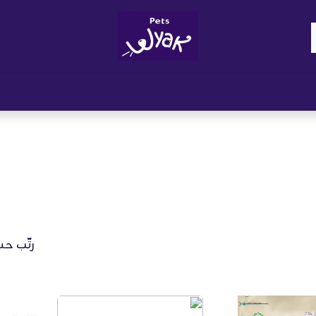
Brand
المدونات
احصل على مكافآت
نوا
رتّب حس