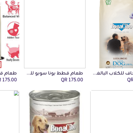
طعام جاف للكلاب البالغة بونا سوبو بنكهة الدجاج 15 كجم
طعام قطط بونا سوبو للقطط البالغة 15 كجم
QR
175.00
QR
175.00