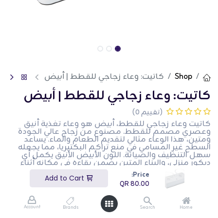
Shop
كاتيت: وعاء زجاجي للقطط | أبيض
كاتيت: وعاء زجاجي للقطط | أبيض
(تقييم 0)
كاتيت وعاء زجاجي للقطط، أبيض هو وعاء تغذية أنيق
وعصري مصمم للقطط. مصنوع من زجاج عالي الجودة
ومتين، هذا الوعاء مثالي لتقديم الطعام والماء. يساعد
السطح غير المسامي في منع تراكم البكتيريا، مما يجعله
سهل التنظيف والصيانة. اللون الأبيض الأنيق يكمل أي
ديكور منزلي، والبناء المتين يضمن بقاءه في مكانه أثناء
وقت الطعام. هذا المنتج مثالي لأصحاب القطط الذين
Price:
يبحثون عن حل تغذية صحي وأنيق.
Add to Cart
QR
80.00
QR
80.00
Account
Brands
Search
Home