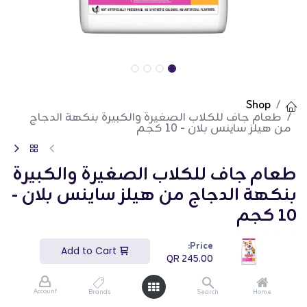
Shop
طعام جاف للكلاب الصغيرة والكبيرة بنكهة الدجاج
من هيلز ساينس بلان - 10 كجم
طعام جاف للكلاب الصغيرة والكبيرة
بنكهة الدجاج من هيلز ساينس بلان -
10 كجم
(تقييم 0)
Price:
Add to Cart
طعام جاف للكلاب الصغيرة والكبيرة بنكهة الدجاج من
QR
245.00
هيلز ساينس بلان مُصمم لتلبية الاحتياجات الغذائية
للكلاب البالغة الصغيرة والكبيرة. يدعم هذا الطعام عالي
الجودة الجلد والمعطف الصحي، مع مضادات الأكسدة
Account
Brands
Search
Home
المثبتة علميًا وأحماض أوميغا 6 الدهنية. حجم الكيبل