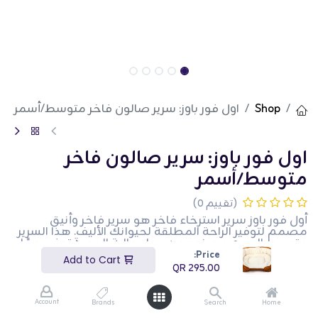
Shop
اول فور باوز: سرير صالون فاخر متوسط/أسمر
اول فور باوز: سرير صالون فاخر
متوسط/أسمر
(تقييم 0)
أول فور باوز سرير استرخاء فاخر هو سرير فاخر وأنيق
مصمم لتوفير الراحة المطلقة لحيوانك الأليف. هذا السرير
متوسط الحجم مصنوع من مواد عالية الجودة توفر دعمًا
ممتازًا ودفءًا. يضيف اللون البني الأنيق لمسة من الأناقة
Price:
Add to Cart
إلى أي غرفة. توفر الحواف المرتفعة بيئة آمنة ومريحة
QR
295.00
لحيوانك الأليف للاسترخاء والنوم. هذا السرير مثالي لأصحاب
الحيوانات الأليفة الذين يرغبون في تقديم مكان فاخر ومريح
للراحة لحيواناتهم الأليفة.
Account
Brands
Search
Home