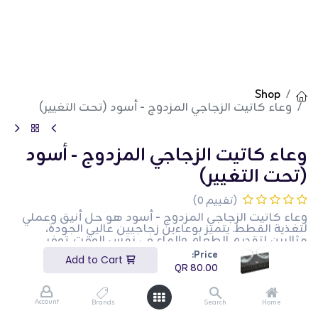
Shop
وعاء كاتيت الزجاجي المزدوج - أسود (تحت التغيير)
وعاء كاتيت الزجاجي المزدوج - أسود
(تحت التغيير)
(تقييم 0)
وعاء كاتيت الزجاجي المزدوج - أسود هو حل أنيق وعملي
لتغذية القطط. يتميز بوعاءين زجاجيين عاليي الجودة،
مثاليين لتقديم الطعام والماء في نفس الوقت. توفر
القاعدة السوداء الأنيقة ثباتًا ومظهرًا عصريًا يتناسب مع أي
Price:
Add to Cart
ديكور منزلي. الأوعية قابلة للإزالة وسهلة التنظيف وآمنة
QR
80.00
للاستخدام في غسالة الصحون، مما يضمن تجربة تغذية
صحية لحيوانك الأليف. هذا الطقم مناسب لجميع أحجام
القطط ويعزز عادات الأكل والشرب المريحة.
Account
Brands
Search
Home