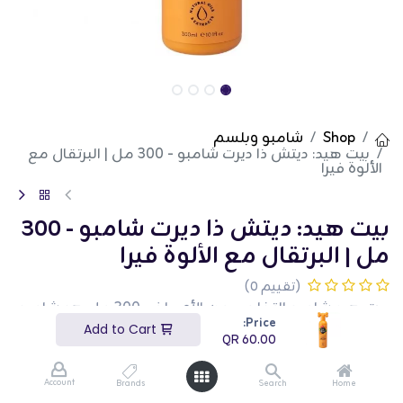
Shop
شامبو وبلسم
بيت هيد: ديتش ذا ديرت شامبو - 300 مل | البرتقال مع
الألوة فيرا
بيت هيد: ديتش ذا ديرت شامبو - 300
مل | البرتقال مع الألوة فيرا
(تقييم 0)
بيت هيد شامبو التخلص من الأوساخ - 300 مل هو شامبو
قوي وفعال مصمم لإزالة الأوساخ والروائح من معطف
Price:
Add to Cart
حيوانك الأليف. ينظف هذا الشامبو بوزن 300 مل وينعش
QR
60.00
المعطف، مما يجعله منعشًا ونظيفًا. إنه مثالي للاستخدام
المنتظم ويساعد في الحفاظ على معطف صحي ولامع.
هذا المنتج مثالي لأصحاب الحيوانات الأليفة الذين يبحثون
Account
Brands
Search
Home
عن حل سريع وفعال للحفاظ على نظافة حيواناتهم