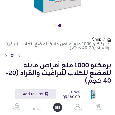
Shop
برفكتو 1000 ملغ أقراص قابلة للمضغ للكلاب للبراغيث
والقراد (20-40 كجم)
برفكتو 1000 ملغ أقراص قابلة
للمضغ للكلاب للبراغيث والقراد (20-
40 كجم)
(تقييم 0)
Price:
Add to Cart
أقراص برفكتو 1000 ملغ القابلة للمضغ مصممة للكلاب
QR
180.00
التي تزن 20-40 كجم، وتوفر حماية مستمرة من البراغيث
والقراد لمدة ثلاثة أشهر بجرعة واحدة. تبدأ هذه الأقراص
في قتل البراغيث في غضون ساعتين والقراد في غضون 12
Account
Brands
Search
Home
ساعة، مما يوفر راحة سريعة وفعالة من الإصابات. تساعد