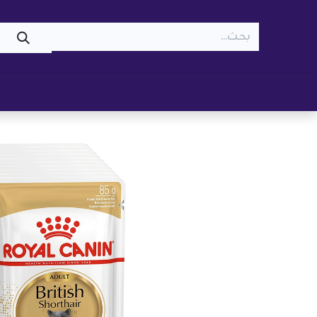
WOOF
MEOW
تسوّق ​
قطط
كلاب
z