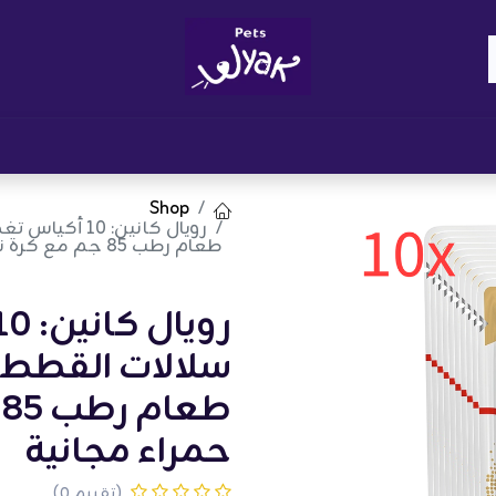
Brand
المدونات
احصل على مكافآت
نوا
Shop
رويال كانين: 
طعام رطب 85 جم مع كرة نعناع قطط حمراء مجانية
سلالات القطط ا
ط
حمراء مجانية
(تقييم 0)