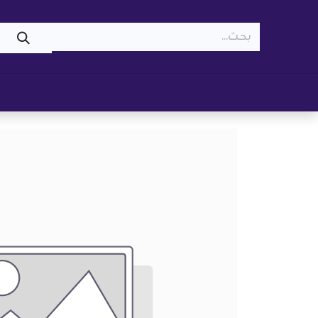
WOOF
MEOW
تسوّق ​
قطط
كلاب
z