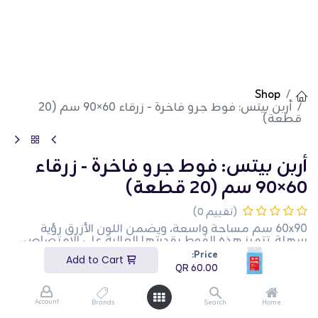
Shop
أربن بيتس: فوط جرو فاخرة - زرقاء 60×90 سم (20
قطعة)
أربن بيتس: فوط جرو فاخرة - زرقاء
60×90 سم (20 قطعة)
(تقييم 0)
60x90 سم مساحة واسعة، ويضمن اللون الأزرق رؤية
سهلة. تتميز هذه الفوط بقدرتها العالية على الامتصاص،
حيث تحبس الرطوبة وتتحكم في الروائح للحفاظ على
Price:
Add to Cart
نظافة منزلك وانتعاشه. مع عبوة تحتوي على 20 قطعة،
QR
60.00
تقدم هذه الفوط قيمة رائعة وراحة للاستخدام اليومي،
مما يساعدك في الحفاظ على بيئة صحية لجروك.
Account
Brands
Search
Home
QR
60.00