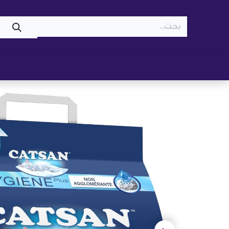
WOOF
MEOW
تسوّق ​
قطط
كلاب
z