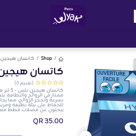
Brand
المدونات
احصل على مكافآت
نوا
Shop
كاتسان هيجين بلس 
كاتسان هيجين بلس
(تقييم 0)
كاتسان
بسرعة وتحجز الروائح، مما ي
للحفاظ على بيئة نظيفة ومري
يبحثون عن فضلات قطط فعال
QR
35.00