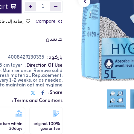
Add to Cart
Compare
إضافة إلى قائم
كاتسان
باركود :
4008429130335
 5 cm layer
Direction Of Use :
ay. Maintenance: Remove solid
e fresh material. Replacement:
very 1-2 weeks, or as needed,
to maintain optimal hygiene.
Share :
Terms and Conditions :
eturn within
100% original
30days
guarantee