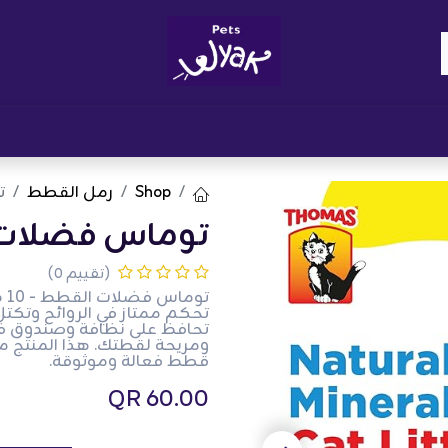
Brand
المدونات
احصل على مكافآت
نوا
Shop
رمل القطط
ت
توماس فضلات القط
(تقييم 0)
تو
تحافظ على نظافة وصندوق فض
ومريحة لقطتك. هذا المنتج م
قطط فعالة وموثوقة.
QR
60.00