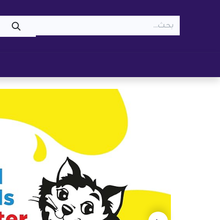
WOOF
MEOW
تسوّق ​
قطط
كلاب
z