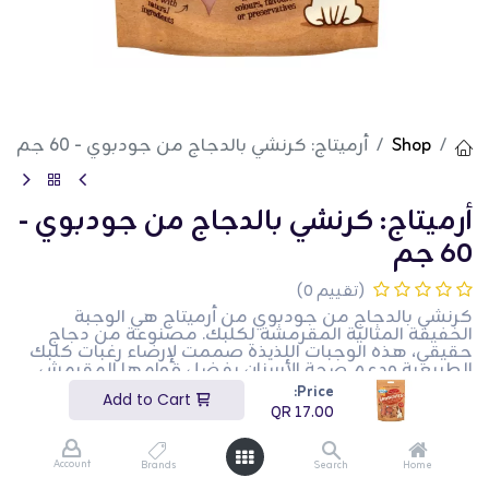
Shop
أرميتاج: كرنشي بالدجاج من جودبوي - 60 جم
أرميتاج: كرنشي بالدجاج من جودبوي -
60 جم
(تقييم 0)
كرنشي بالدجاج من جودبوي من أرميتاج هي الوجبة
الخفيفة المثالية المقرمشة لكلبك. مصنوعة من دجاج
حقيقي، هذه الوجبات اللذيذة صممت لإرضاء رغبات كلبك
الطبيعية ودعم صحة الأسنان بفضل قوامها المقرمش.
مثالية كمكافأة على السلوك الجيد أو أثناء التدريب.
Price:
Add to Cart
QR
17.00
مصنوعة من دجاج حقيقي
قوام مقرمش لدعم صحة الأسنان
Account
Brands
Search
Home