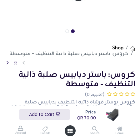
Shop
كروس: باستر دبابيس صلبة ذاتية التنظيف - متوسطة
كروس: باستر دبابيس صلبة ذاتية
التنظيف - متوسطة
(تقييم 0)
كروس بوستر فرشاة ذاتية التنظيف بدبابيس صلبة
متوسطة هي فرشاة تجميل عالية الجودة مصممة للكلاب
المتوسطة ذات المعاطف الكثيفة. تتميز هذه الفرشاة
Price:
Add to Cart
بدبابيس صلبة تزيل الشعر المتساقط والتشابك بشكل
QR
70.00
فعال مع تعزيز صحة الجلد. وظيفة التنظيف الذاتي تجعلها
سهلة الصيانة والاستخدام. هذا المنتج مثالي لأصحاب
الكلاب الذين يبحثون عن أداة تجميل فعالة لحيواناتهم
Account
Brands
Search
Home
الأليفة.