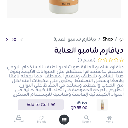
Shop
ديافارم شامبو العناية
ديافارم شامبو العناية
(تقييم 0)
ديافارم شامبو العناية هو شامبو لطيف للاستخدام اليومي
مصمم للاستخدام المنتظم على الحيوانات الأليفة. يقوم
هذا الشامبو بتنظيف وتنعيم المعطف، مما يجعله ناعمًا
ولامعًا وسهل التمشيط. يحتوي على مكونات آمنة لكل
من الكلاب والقطط ويساعد في الحفاظ على التوازن
الطبيعي لدرجة الحموضة في الجلد. التركيبة خالية من
المواد الكيميائية القاسية ومناسبة للاستخدام المتكرر.
هذا المنتج مثالي لأصحاب الحيوانات الأليفة الذين يرغبون
Price:
في الحفاظ على نظافة وصحة معطف حيواناتهم الأليفة
Add to Cart
بشكل منتظم.
QR
55.00
QR
55.00
Account
Brands
Search
Home