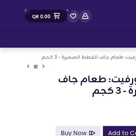
0
0
QR
0.00
صل معنا
فيت: طعام جاف للقطط الصغيرة - 3 كجم
ورفيت: طعام جاف
كجم
Buy Now