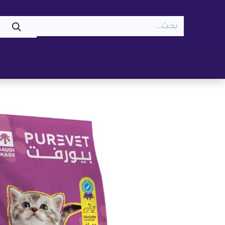
WOOF
MEOW
تسوّق ​
قطط
كلاب
z