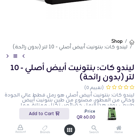
Shop
ليندو كات: بنتونيت أبيض أصلي - 10 لتر (بدون رائحة)
ليندو كات: بنتونيت أبيض أصلي - 10
لتر (بدون رائحة)
(تقييم 0)
ليندو كات: بنتونيت أبيض أصلي هو رمل قطط عالي الجودة
وخالي من العطور، مصنوع من طين بنتونيت أبيض
طبيعي. يوفر هذا الرمل خصائص تكتل ممتازة، مما
يسهل عملية التصفية والتنظيف. يساعد الامتصاص
Price:
Add to Cart
الفائق للرطوبة والتحكم الفعال في الروائح على الحفاظ
QR
60.00
على نظافة وصحة صندوق رمل قطتك. مثالي للقطط
الحساسة أو للأسر التي تبحث عن خيار طبيعي وخالي من
العطور، يضمن هذا الرمل الراحة والنظافة لك ولحيوانك
Account
Brands
Search
Home
الأليف.