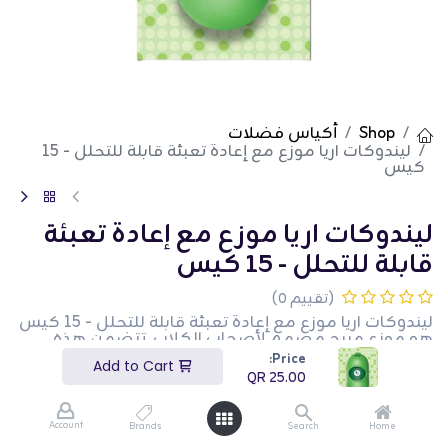
Shop
أكياس فضلات
ليندوكات اريا موزع مع إعادة تعبئة قابلة للتحلل - 15
كيس
ليندوكات اريا موزع مع إعادة تعبئة
قابلة للتحلل - 15 كيس
(تقييم 0)
ليندوكات اريا موزع مع إعادة تعبئة قابلة للتحلل - 15 كيس
هو موزع مريح مصمم لأصحاب الكلاب. تتضمن هذه
العبوة موزعًا و 15 كيس براز قابلة للتحلل، مما يجعل من
Price:
Add to Cart
السهل تنظيف بعد حيوانك الأليف مع الحفاظ على البيئة.
QR
25.00
إنه مثالي للمشي اليومي والرحلات. هذا المنتج مثالي
لأصحاب الكلاب الذين يبحثون عن حل إدارة نفايات مستدام.
Account
Brands
Search
Home
QR
25.00