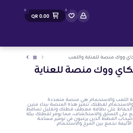
0
0
QR
0.00
صل معنا
كاي ووك منصة للعناية واللعب
سكاي ووك منصة للعناية
ة اللعب والاستحمام هي منصة متعددة
استحمام لقطتك. تتميز هذه المنصة ببناء متين
الحفاظ على نظافة معطف قطتك وتقليل تساقط
ع على التسلق والاستكشاف، مما يوفر لقطتك بيئة
أصحاب القطط الذين يرغبون في توفير مساحة
لأليفة تجمع بين المرح والاستحمام.