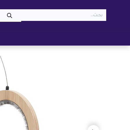
WOOF
MEOW
تسوّق ​
قطط
كلاب
z