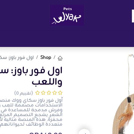
Brand
المدونات
احصل على مكافآت
نوا
Shop
اول فور باوز: س
اول فور باوز: 
واللعب
(تقييم 0)
أول فور باوز سكاي ووك منص
الاستخدامات مصممة للعب وال
وفرش مدمجة للمساعدة في 
الشعر. يشجع التصميم المرتف
محفزة. هذه المنصة مثالية ل
متعددة الوظائف لحيواناتهم ا