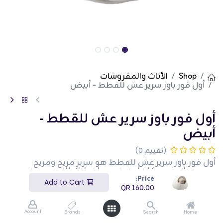
Shop
الأثاث والمفروشات
أول فور باوز سرير عش للقطط - أبيض
أول فور باوز سرير عش للقطط -
أبيض
(تقييم 0)
أول فور باوز سرير عش للقطط هو سرير مريح ومريح
مصمم لتوفير مكان آمن ومريح لقطتك للنوم. مصنوع
من مواد ناعمة وعالية الجودة، يوفر هذا السرير دعمًا ممتازًا
Price:
Add to Cart
ودفءًا. يخلق التصميم الشبيه بالعش إحساسًا بالأمان، مما
QR
160.00
يجعله مثاليًا للقطط التي تحب الالتفاف والنوم. يضيف
اللون الأبيض لمسة من الأناقة إلى أي ديكور منزلي. هذا
السرير مثالي لأصحاب القطط الذين يرغبون في توفير
Account
Brands
Search
Home
مساحة نوم فاخرة ومريحة لحيواناتهم الأليفة.