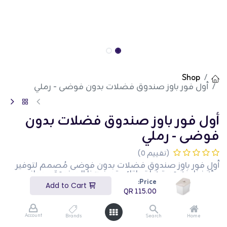
Shop
أول فور باوز صندوق فضلات بدون فوضى - رملي
أول فور باوز صندوق فضلات بدون
فوضى - رملي
(تقييم 0)
أول فور باوز صندوق فضلات بدون فوضى مُصمم لتوفير
بيئة نظيفة ومرتبة لقطتك. يتميز هذا الصندوق بجوانب
عالية وحافة واقية لمنع تناثر الفضلات وتقليل الفوضى.
Price:
Add to Cart
يندمج اللون الرملي بسلاسة مع أي ديكور منزلي. مصنوع
QR
115.00
من مواد متينة، يضمن استخدامًا طويل الأمد وصيانة
سهلة. يتيح الفتح الكبير سهولة الوصول لقطتك، مما
يجعله مريحًا للاستخدام. هذا الصندوق مثالي لأصحاب
Account
Brands
Search
Home
القطط الذين يبحثون عن حل فضلات فعال وسهل