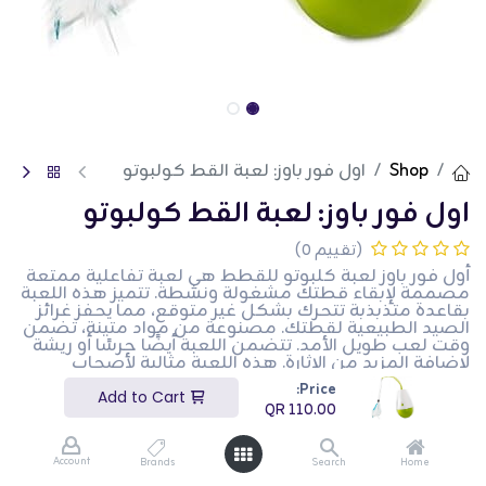
Shop
اول فور باوز: لعبة القط كولبوتو
اول فور باوز: لعبة القط كولبوتو
(تقييم 0)
أول فور باوز لعبة كلبوتو للقطط هي لعبة تفاعلية ممتعة
مصممة لإبقاء قطتك مشغولة ونشطة. تتميز هذه اللعبة
بقاعدة متذبذبة تتحرك بشكل غير متوقع، مما يحفز غرائز
الصيد الطبيعية لقطتك. مصنوعة من مواد متينة، تضمن
وقت لعب طويل الأمد. تتضمن اللعبة أيضًا جرسًا أو ريشة
لإضافة المزيد من الإثارة. هذه اللعبة مثالية لأصحاب
القطط الذين يرغبون في توفير تجربة لعب ممتعة ومشوقة
Price:
لحيواناتهم الأليفة.
Add to Cart
QR
110.00
QR
110.00
Account
Brands
Search
Home