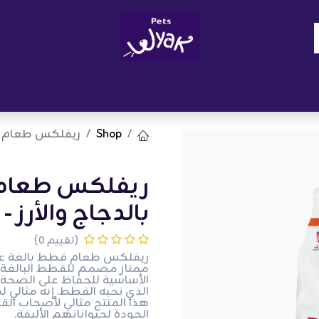
Brand
المدونات
احصل على مكافآت
نوا
Shop
ريفلکس طعام قطط 
ريفلکس طعام ق
بالدجاج والأرز - 3 كجم
(تقييم 0)
الأساسية للحفاظ على الصحة الع
الذي تحبه القطط. إنه مثالي
هذا المنتج مثالي لأصحاب ال
الجودة لحيواناتهم الأليفة.