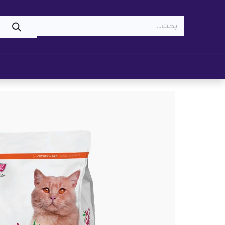
WOOF
MEOW
تسوّق ​
قطط
كلاب
z