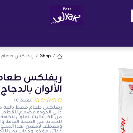
Brand
المدونات
احصل على مكافآت
نوا
Shop
ريفلکس طعام قطط 
ريفلکس طعام 
الألوان بالدجاج - 15 ك
(تقييم 0)
من الكروكيت الملون بنكهة الد
للحفاظ على الصحة العامة وال
ومعطف لامعين. هذا المنتج م
غذائي مغذي وجذاب بصريًا لحيو