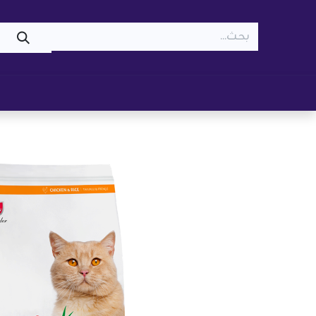
WOOF
MEOW
تسوّق ​
قطط
كلاب
z