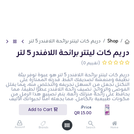
Shop
دريم كات ليتتر برائحة اللافندر 5 لتر
دريم كات ليتتر برائحة اللافندر 5 لتر
(تقييم 0)
دريم كات ليتتر برائحة اللافندر 5 لتر هو عبوة توفر بيئة
نظيفة ومنعشة لصديقك القط. قدرته الممتازة على
التكتل تجعل من السهل تجريفه والتخلص منه، مما يقلل
الفوضى والروائح. تضيف رائحة اللافندر عطرًا لطيفًا، مما
يحافظ على رائحة منزلك رائعة. يتم تصنيع هذا الرمل من
مكونات طبيعية بالكامل، مما يجعله آمنًا لحيوانك الأليف
وللبيئة. خالي من الغبار، مما يقلل من خطر مشاكل الجهاز
Price:
التنفسي في القطط. بفضل امتصاصه العالي، فإنه يتحكم
Add to Cart
بفعالية في الرطوبة ويحافظ على جفاف صندوق القمامة.
QR
15.00
مثالي لجميع سلالات وأعمار القطط.
QR
15.00
Account
Brands
Search
Home