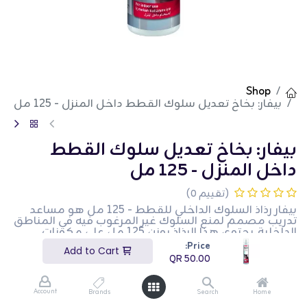
Shop
بيفار: بخاخ تعديل سلوك القطط داخل المنزل - 125 مل
بيفار: بخاخ تعديل سلوك القطط
داخل المنزل - 125 مل
(تقييم 0)
بيفار رذاذ السلوك الداخلي للقطط - 125 مل هو مساعد
تدريب مصمم لمنع السلوك غير المرغوب فيه في المناطق
الداخلية. يحتوي هذا الرذاذ بوزن 125 مل على مكونات
طبيعية تخلق حاجزًا لإبعاد القطط عن المناطق المعالجة.
Price:
Add to Cart
إنه آمن للاستخدام على الأثاث والسجاد والأسطح الداخلية
QR
50.00
الأخرى. هذا المنتج مثالي لأصحاب القطط الذين يبحثون عن
إدارة سلوك حيواناتهم الأليفة في الداخل.
Account
Brands
Search
Home
QR
50.00