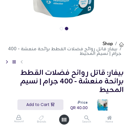
Shop
بيفار: قاتل روائح فضلات القطط برائحة منعشة - 400
جرام | نسيم المحيط
بيفار: قاتل روائح فضلات القطط
برائحة منعشة - 400 جرام | نسيم
المحيط
(تقييم 0)
Price:
Add to Cart
بيفار قاتل الروائح متعدد الانتعاش بنسيم المحيط - 400
QR
40.00
جم هو معطر قوي مصمم للقضاء على الروائح الكريهة
للحيوانات الأليفة. يتميز هذا المنتج بوزن 400 جم برائحة
نسيم المحيط التي تحييد وتنشط الهواء، مما يجعل منزلك
Account
Brands
Search
Home
أكثر جاذبية. إنه مناسب للاستخدام في صناديق الفضلات،