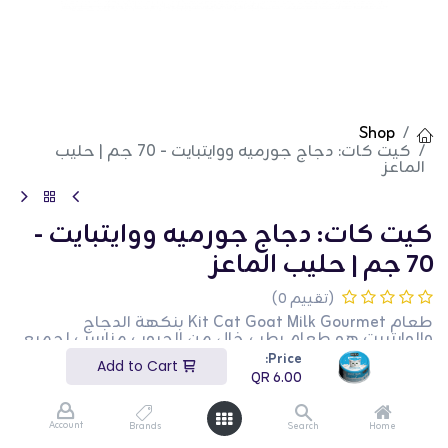
Shop
كيت كات: دجاج جورميه ووايتبايت - 70 جم | حليب
الماعز
كيت كات: دجاج جورميه ووايتبايت -
70 جم | حليب الماعز
(تقييم 0)
طعام Kit Cat Goat Milk Gourmet بنكهة الدجاج
والوايتبيت هو طعام رطب خالٍ من الحبوب مناسب لجميع
مراحل الحياة. غني بالتورين، يدعم صحة العين والرفاهية
Price:
Add to Cart
العامة. يحتوي على حليب الماعز الذي يوفر خصائص
QR
6.00
مضادة للمخاط والالتهابات، مما يجعله مثاليًا للقطط ذات
المعدة الحساسة أو مشاكل الهضم. بالإضافة إلى ذلك،
فإن المحتوى العالي من الفيتامينات والمعادن النزرة
Account
Brands
Search
Home
والإنزيمات والأحماض الدهنية في حليب الماعز يعمل