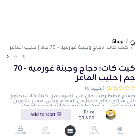
Shop
كيت كات: دجاج وجبنة غورميه - 70 جم | حليب الماعز
كيت كات: دجاج وجبنة غورميه - 70
جم | حليب الماعز
(تقييم 0)
طعام قطط رطب خالٍ من الحبوب من كيت كات، يحتوي
على شرائح دجاج خالية من العظم وجبن، معزز بالتورين
لصحة العين والفركتوأوليغوساكاريد لصحة الجهاز
الهضمي. خالٍ من المنتجات الثانوية ومناسب للقطط ذات
Price:
Add to Cart
المعدة الحساسة أو مشاكل الهضم.
QR
6.00
QR
6.00
Account
Brands
Search
Home