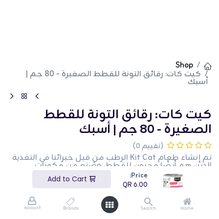
Shop
كيت كات: رقائق التونة للقطط الصغيرة - 80 جم |
أسبك
كيت كات: رقائق التونة للقطط
الصغيرة - 80 جم | أسبك
(تقييم 0)
تم إنشاء طعام Kit Cat الرطب من قبل خبرائنا في التغذية
الذين هم أيضًا محبون للقطط، وصُنع من مكونات
طبيعية مختارة بعناية ولا يحتوي على ألوان أو مواد حافظة
Price:
Add to Cart
مضافة. يوفر نظام Kit Cat الغذائي الخالي من الحبوب
QR
6.00
بنسبة 100% لقطتك تغذية متوازنة بمستوى pH لدعم
نمط حياة صحي، وتقليل خطر تكوّن حصوات الكلى
والتهابات المسالك البولية. مع اختيار لحوم منزوعة العظم
Account
Brands
Search
Home
عالية الجودة تحتوي على فيتامينات أساسية، يحتوي تركيبة