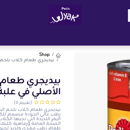
Brand
المدونات
احصل على مكافآت
نوا
Shop
بيديجري طعام كلاب بلحم البق
بيديجري طعام ك
الأصلي في علبة - 400
(تقييم 0)
البقر اللذيذة التي تحبها الكل
الصحة العامة ورفاهية كلبك. 
طعام رطب مغذي ولذيذ لحيوان