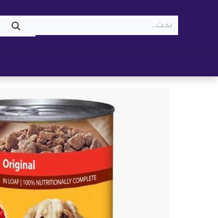
WOOF
MEOW
تسوّق ​
قطط
كلاب
z