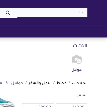
WOOF
MEOW
تسوّق ​
قطط
كلاب
z
الفئات
حوامل
المنتجات
قطط
النقل والسفر
حوامل
- 6 العناصر
السعر