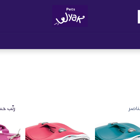
Brand
المدونات
احصل على مكافآت
نوا
رتّب حس